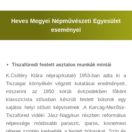
Heves Megyei Népművészeti Egyesület
eseményei
You are here:
Tiszafüredi festett asztalos munkák mintái
K.Csilléry Klára néprajzkutató 1953-ban adta ki a
Tiszaigar környékén végzett kutatásai eredményeit,
miszerint az 1850 körüli évtizedekben főként
klasszicista stílusban készült festett bútorok egy
sajátos helyi stílust képviselnek .A Karcag-Mezőtúr-
Tiszafüred vidéki Jász-Nagykun részben református
népessége módosabb paraszti, iparos, kisnemesi
rétegei szintén kedvelték a festett bútorokat. Szín és