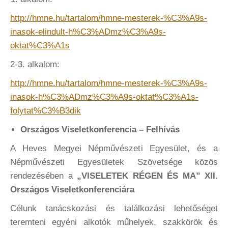
http://hmne.hu/tartalom/hmne-mesterek-%C3%A9s-
inasok-elindult-h%C3%ADmz%C3%A9s-
oktat%C3%A1s
2-3. alkalom:
http://hmne.hu/tartalom/hmne-mesterek-%C3%A9s-
inasok-h%C3%ADmz%C3%A9s-oktat%C3%A1s-
folytat%C3%B3dik
Országos Viseletkonferencia – Felhívás
A Heves Megyei Népművészeti Egyesület, és a
Népművészeti Egyesületek Szövetsége közös
rendezésében a
„VISELETEK RÉGEN ÉS MA” XII.
Országos Viseletkonferenciára
Célunk tanácskozási és találkozási lehetőséget
teremteni egyéni alkotók műhelyek, szakkörök és