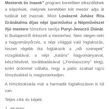
Mesterek és Inasok”
program keretében elkezdődnek
a képzések, melynek keretében két mester adja át
tudását két inasnak. Most
Lovászné Juhász Rita
Gránátalma díjas népi iparművész a Népművészet
ifjú mestere
hímzésre tanítja
Punyi-Jevuczó Diánát
.
ki Budapestről érkezett a mesterhez. Nem idegen neki
a hagyományőrzés, a népi világgal való foglakozás,
hiszen régebb óta foglakozik a „női szerepek”
vizsgálatával, a népi „kaláris” hagyományaival,
készítésével, továbbadásával („Fonóasszony” blog),
ezért örömmel vállalta, hogy a palóc szabad rajzú
hímzésekkel is megismerkedjen.
A hímzésoktatás már a harmadik foglalkozáson is túl
van.
Teljes cikk és képek:
alkalom: