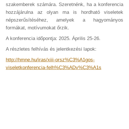
szakemberek számára. Szeretnénk, ha a konferencia
hozzájárulna az olyan ma is hordható viseletek
népszerűsítéséhez, amelyek a hagyományos
formákat, motívumokat őrzik.
A konferencia időpontja: 2025. Április 25-26.
A részletes felhívás és jelentkezési lapok:
http://hmne.hu/iras/xiii-orsz%C3%A1gos-
viseletkonferencia-felh%C3%ADv%C3%A1s