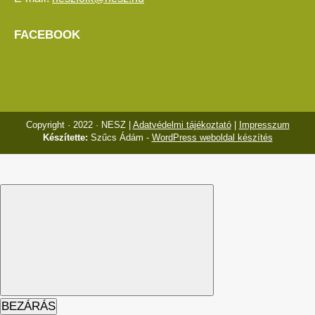
FACEBOOK
Copyright · 2022 · NESZ |
Adatvédelmi tájékoztató
|
Impresszum
Készítette:
Szűcs Ádám -
WordPress weboldal készítés
BEZÁRÁS