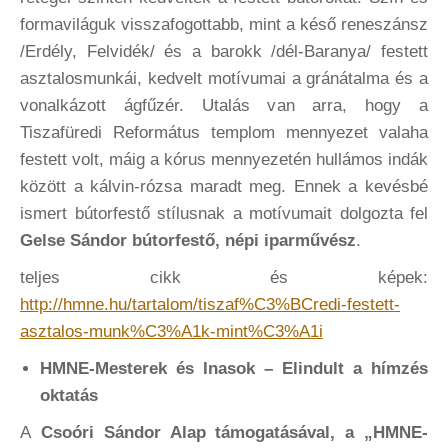
formaviláguk visszafogottabb, mint a késő reneszánsz
/Erdély, Felvidék/ és a barokk /dél-Baranya/ festett
asztalosmunkái, kedvelt motívumai a gránátalma és a
vonalkázott ágfűzér. Utalás van arra, hogy a
Tiszafüredi Református templom mennyezet valaha
festett volt, máig a kórus mennyezetén hullámos indák
között a kálvin-rózsa maradt meg. Ennek a kevésbé
ismert bútorfestő stílusnak a motívumait dolgozta fel
Gelse Sándor bútorfestő, népi iparművész
.
teljes cikk és képek:
http://hmne.hu/tartalom/tiszaf%C3%BCredi-festett-
asztalos-munk%C3%A1k-mint%C3%A1i
HMNE-Mesterek és Inasok – Elindult a hímzés
oktatás
A
Csoóri Sándor Alap támogatásával, a „HMNE-