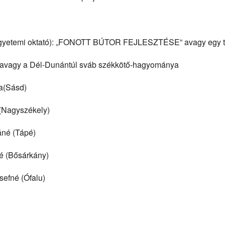
 egyetemi oktató): „FONOTT BÚTOR FEJLESZTÉSE” avagy egy term
 avagy a Dél-Dunántúl sváb székkötő-hagyománya
a(Sásd)
ékely)
ápé)
rkány)
Ófalu)