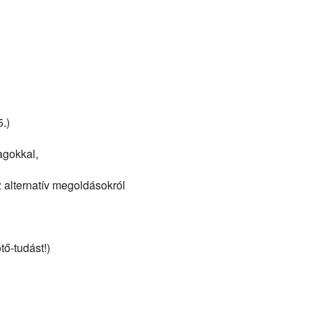
5.)
gokkal,
 alternatív megoldásokról
tő-tudást!)