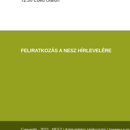
FELIRATKOZÁS A NESZ HÍRLEVELÉRE
Copyright · 2022 · NESZ |
Adatvédelmi tájékoztató
|
Impresszum