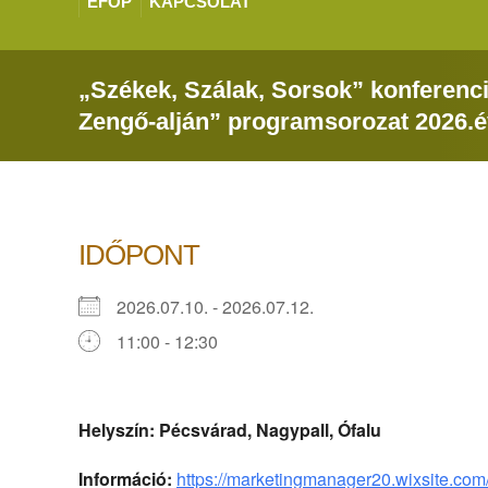
EFOP
KAPCSOLAT
„Székek, Szálak, Sorsok” konferenc
Zengő-alján” programsorozat 2026.
IDŐPONT
2026.07.10. - 2026.07.12.
11:00 - 12:30
Helyszín: Pécsvárad, Nagypall, Ófalu
Információ:
https://marketingmanager20.wixsite.co