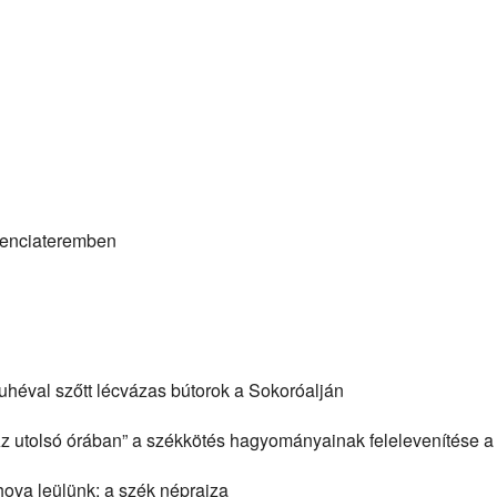
erenciateremben
suhéval szőtt lécvázas bútorok a Sokoróalján
Az utolsó órában” a székkötés hagyományainak felelevenítése 
hova leülünk: a szék néprajza