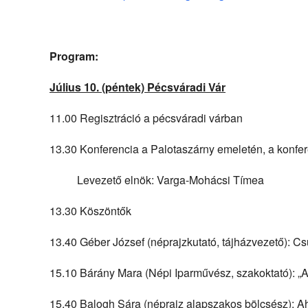
Program:
Július 10. (péntek) Pécsváradi Vár
11.00 Regisztráció a pécsváradi várban
13.30 Konferencia a Palotaszárny emeletén, a konf
Levezető elnök: Varga-Mohácsi Tímea
13.30 Köszöntők
13.40 Géber József (néprajzkutató, tájházvezető): C
15.10 Bárány Mara (Népi Iparművész, szakoktató): „
15.40 Balogh Sára (néprajz alapszakos bölcsész): A