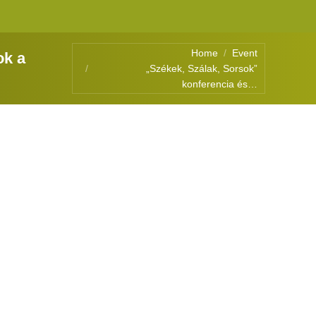
You are here:
Home
Event
ok a
„Székek, Szálak, Sorsok”
konferencia és…