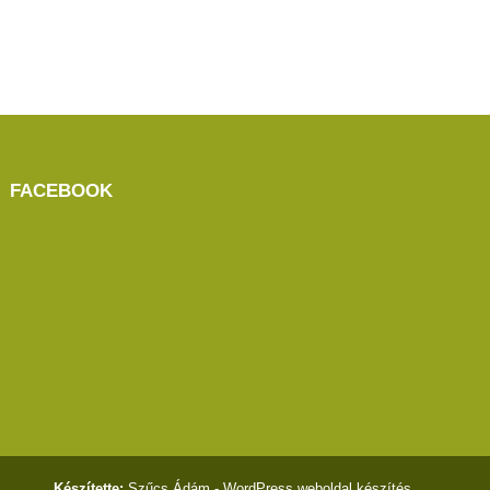
FACEBOOK
Készítette:
Szűcs Ádám -
WordPress weboldal készítés