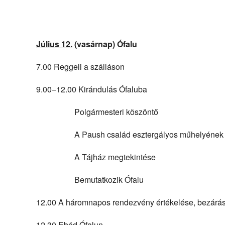
Július 12.
(vasárnap) Ófalu
7.00 Reggeli a szálláson
9.00–12.00 Kirándulás Ófaluba
Polgármesteri köszöntő
A Paush család esztergályos műhelyének m
A Tájház megtekintése
Bemutatkozik Ófalu
12.00 A háromnapos rendezvény értékelése, bezárá
12.30 Ebéd Ófalun