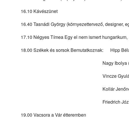
16.10 Kávészünet
16.40 Tasnádi György (környezettervező, designer,
17.10 Négyes Tímea Egy el nem ismert hungarikum,
18.00 Székek és sorsok Bemutatkoznak: Hipp Bél
Nagy Ibolya (Nagysz
Vincze Gyuláné (T
Kollár Jenőné (Bősá
Friedrich Józsefné (
19.00 Vacsora a Vár étteremben