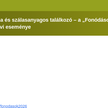
ia és szálasanyagos találkozó – a „Fonódás
évi eseménye
m/fonodasok2026