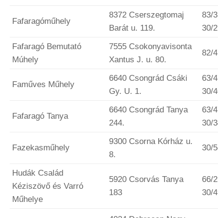
8372 Cserszegtomaj
83/3
Fafaragóműhely
Barát u. 119.
30/
Fafaragó Bemutató
7555 Csokonyavisonta
82/
Múhely
Xantus J. u. 80.
6640 Csongrád Csáki
63/4
Faműves Műhely
Gy. U. 1.
30/
6640 Csongrád Tanya
63/4
Fafaragó Tanya
244.
30/
9300 Csorna Kórház u.
Fazekasműhely
30/
8.
Hudák Család
5920 Csorvás Tanya
66/2
Kéziszövő és Varró
183
30/
Műhelye