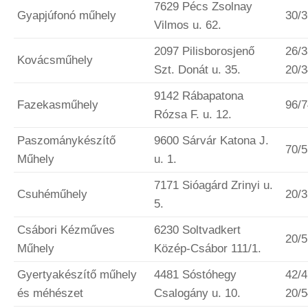
7629 Pécs Zsolnay
Gyapjúfonó műhely
30/
Vilmos u. 62.
2097 Pilisborosjenő
26/3
Kovácsműhely
Szt. Donát u. 35.
20/
9142 Rábapatona
Fazekasműhely
96/
Rózsa F. u. 12.
Paszománykészítő
9600 Sárvár Katona J.
70/
Műhely
u. 1.
7171 Sióagárd Zrinyi u.
Csuhéműhely
20/
5.
Csábori Kézműves
6230 Soltvadkert
20/
Műhely
Közép-Csábor 111/1.
Gyertyakészítő műhely
4481 Sóstóhegy
42/4
és méhészet
Csalogány u. 10.
20/