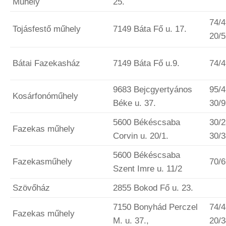
Műhely
25.
74/4
Tojásfestő műhely
7149 Báta Fő u. 17.
20/
Bátai Fazekasház
7149 Báta Fő u.9.
74/
9683 Bejcgyertyános
95/4
Kosárfonóműhely
Béke u. 37.
30/
5600 Békéscsaba
30/
Fazekas műhely
Corvin u. 20/1.
30/
5600 Békéscsaba
Fazekasműhely
70/
Szent Imre u. 11/2
Szövőház
2855 Bokod Fő u. 23.
7150 Bonyhád Perczel
74/4
Fazekas műhely
M. u. 37.,
20/