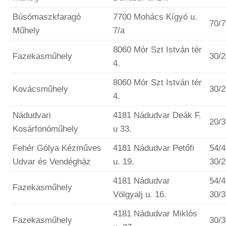
Búsómaszkfaragó
7700 Mohács Kígyó u.
70/
Műhely
7/a
8060 Mór Szt István tér
Fazekasműhely
30/
4.
8060 Mór Szt István tér
Kovácsműhely
30/
4.
Nádudvari
4181 Nádudvar Deák F.
20/
Kosárfonóműhely
u 33.
Fehér Gólya Kézműves
4181 Nádudvar Petőfi
54/4
Udvar és Vendégház
u. 19.
30/
4181 Nádudvar
54/4
Fazekasműhely
Völgyalj u. 16.
30/
4181 Nádudvar Miklós
Fazekasműhely
30/