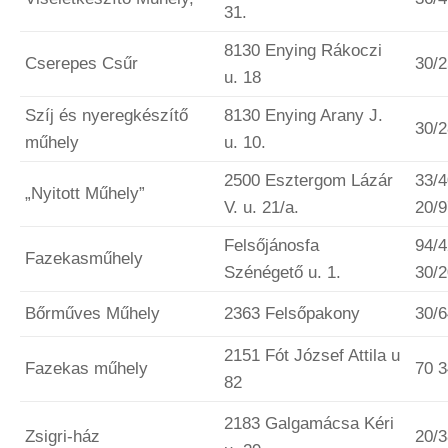
31.
8130 Enying Rákoczi
Cserepes Csűr
30/
u. 18
Szíj és nyeregkészítő
8130 Enying Arany J.
30/
műhely
u. 10.
2500 Esztergom Lázár
33/4
„Nyitott Műhely”
V. u. 21/a.
20/
Felsőjánosfa
94/4
Fazekasműhely
Szénégető u. 1.
30/
Bőrműves Műhely
2363 Felsőpakony
30/
2151 Fót József Attila u
Fazekas műhely
70 3
82
2183 Galgamácsa Kéri
Zsigri-ház
20/