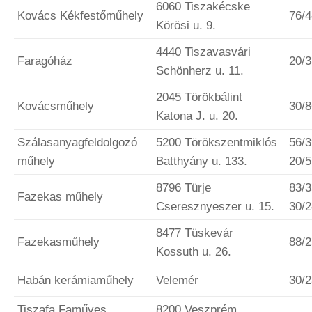
6060 Tiszakécske
Kovács Kékfestőműhely
76/
Körösi u. 9.
4440 Tiszavasvári
Faragóház
20/
Schönherz u. 11.
2045 Törökbálint
Kovácsműhely
30/8
Katona J. u. 20.
Szálasanyagfeldolgozó
5200 Törökszentmiklós
56/3
műhely
Batthyány u. 133.
20/
8796 Türje
83/3
Fazekas műhely
Cseresznyeszer u. 15.
30/
8477 Tüskevár
Fazekasműhely
88/
Kossuth u. 26.
Habán kerámiaműhely
Velemér
30/
Tiszafa Faműves
8200 Veszprém