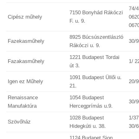
74/4
7150 Bonyhád Rákóczi
Cipész műhely
062
F. u. 9.
067
8925 Búcsúszentlászló
Fazekasműhely
30/
Rákóczi u. 9.
1221 Budapest Tordai
Fazakasműhely
1/ 2
út 3.
1091 Budapest Üllői u.
Igen ez Műhely
20/
21.
Renaissance
1054 Budapest
30/
Manufaktúra
Hercegprímás u.9.
1028 Budapest
1/37
Szövőház
Hidegkúti u. 38.
30/
1124 Budapet Sion