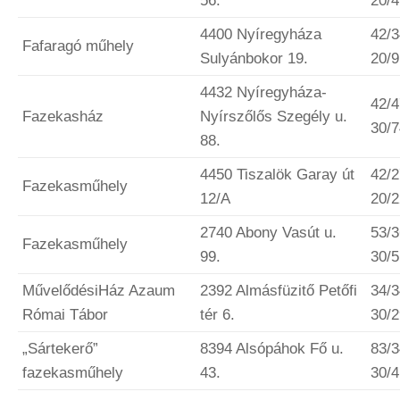
56.
20/
4400 Nyíregyháza
42/3
Fafaragó műhely
Sulyánbokor 19.
20/
4432 Nyíregyháza-
42/4
Fazekasház
Nyírszőlős Szegély u.
30/
88.
4450 Tiszalök Garay út
42/2
Fazekasműhely
12/A
20/
2740 Abony Vasút u.
53/3
Fazekasműhely
99.
30/
MűvelődésiHáz Azaum
2392 Almásfüzitő Petőfi
34/3
Római Tábor
tér 6.
30/
„Sártekerő”
8394 Alsópáhok Fő u.
83/3
fazekasműhely
43.
30/