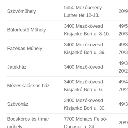
5650 Mezőberény
Szövőműhely
20/
Luther tér 12-13.
3400 Mezőkövesd
49/5
Bútorfestő Műhely
Kisjankó Bori u. 8-10.
20/
3400 Mezőkövesd
49/3
Fazekas Műhely
Kisjankó Bori u. 39.
70/
49/3
Játékház
3400 Mezőkövesd
20/
3400 Mezőkövesd
49/4
Mézeskalácsos ház
Kisjankó Bori u. 6.
70/
3400 Mezőkövesd
Szövőház
49/
Kisjankó Bori u. 30.
Bocskoros és tímár
7700 Mohács Felső-
20/
műhely
Dunasor u. 24.