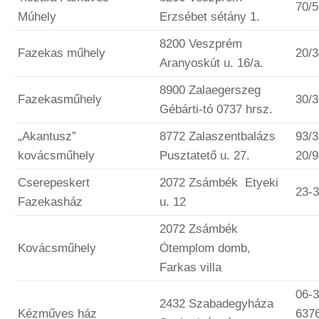
70/
Múhely
Erzsébet sétány 1.
8200 Veszprém
Fazekas műhely
20/
Aranyoskút u. 16/a.
8900 Zalaegerszeg
Fazekasműhely
30/
Gébárti-tó 0737 hrsz.
„Akantusz”
8772 Zalaszentbalázs
93/3
kovácsműhely
Pusztatető u. 27.
20/
Cserepeskert
2072 Zsámbék Etyeki
23-
Fazekasház
u. 12
2072 Zsámbék
Kovácsműhely
Ótemplom domb,
Farkas villa
06-3
2432 Szabadegyháza
Kézműves ház
6376