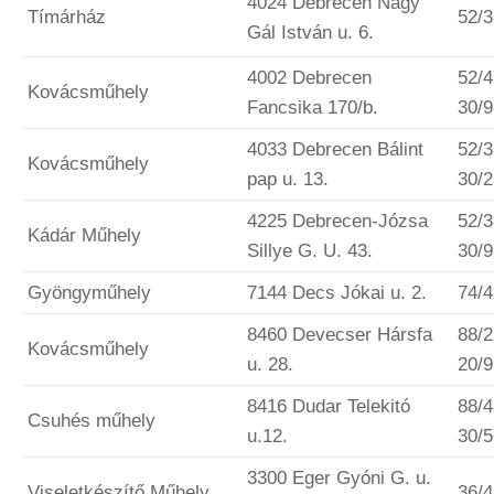
4024 Debrecen Nagy
Tímárház
52/
Gál István u. 6.
4002 Debrecen
52/4
Kovácsműhely
Fancsika 170/b.
30/
4033 Debrecen Bálint
52/3
Kovácsműhely
pap u. 13.
30/
4225 Debrecen-Józsa
52/3
Kádár Műhely
Sillye G. U. 43.
30/
Gyöngyműhely
7144 Decs Jókai u. 2.
74/
8460 Devecser Hársfa
88/2
Kovácsműhely
u. 28.
20/
8416 Dudar Telekitó
88/4
Csuhés műhely
u.12.
30/
3300 Eger Gyóni G. u.
Viseletkészítő Műhely,
36/