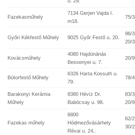
u. 29.
7134 Gerjen Vajda I.
Fazekasműhely
75/
m18.
96/3
Győri Kékfestő Műhely
9025 Győr Festő u. 20.
20/
4080 Hajdúnánás
Kovácsműhely
20/
Bessenyei u. 7.
6326 Harta Kossuth u.
Bútorfestő Műhely
78/
79.
Barakonyi Kerámia
8380 Hévíz Dr.
83/3
Műhely
Babócsay u. 98.
20/
6800
62/2
Fazekas műhely
Hódmezővásárhely
30/
Révai u. 24..