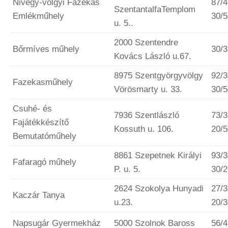
Nivegy-völgyi Fazekas
87/4
SzentantalfaTemplom
Emlékműhely
30/
u. 5..
2000 Szentendre
Bőrmíves műhely
30/3
Kovács László u.67.
8975 Szentgyörgyvölgy
92/3
Fazekasműhely
Vörösmarty u. 33.
30/
Csuhé- és
7936 Szentlászló
73/3
Fajátékkészítő
Kossuth u. 106.
20/
Bemutatóműhely
8861 Szepetnek Királyi
93/3
Fafaragó műhely
P. u. 5.
30/
2624 Szokolya Hunyadi
27/3
Kaczár Tanya
u.23.
20/
Napsugár Gyermekház
5000 Szolnok Baross
56/4