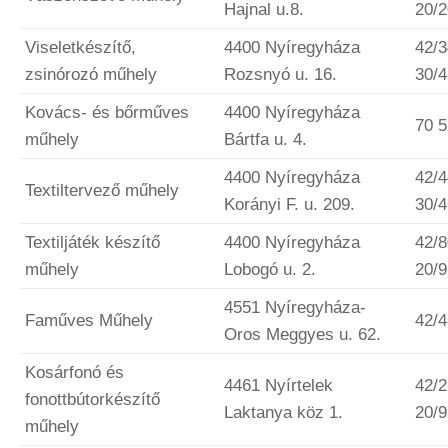
Hajnal u.8.
20/
Viseletkészítő,
4400 Nyíregyháza
42/3
zsinórozó műhely
Rozsnyó u. 16.
30/
Kovács- és bőrműves
4400 Nyíregyháza
70 
műhely
Bártfa u. 4.
4400 Nyíregyháza
42/4
Textiltervező műhely
Korányi F. u. 209.
30/
Textiljáték készítő
4400 Nyíregyháza
42/8
műhely
Lobogó u. 2.
20/
4551 Nyíregyháza-
Faműves Műhely
42/
Oros Meggyes u. 62.
Kosárfonó és
4461 Nyírtelek
42/2
fonottbútorkészítő
Laktanya köz 1.
20/
műhely