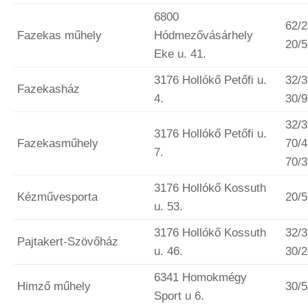
6800
62/2
Fazekas műhely
Hódmezővásárhely
20/
Eke u. 41.
3176 Hollókő Petőfi u.
32/3
Fazekasház
4.
30/
32/3
3176 Hollókő Petőfi u.
Fazekasműhely
70/4
7.
70/
3176 Hollókő Kossuth
Kézművesporta
20/
u. 53.
3176 Hollókő Kossuth
32/3
Pajtakert-Szövőház
u. 46.
30/
6341 Homokmégy
Himző műhely
30/
Sport u 6.