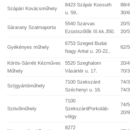
8423 Szápár Kossuth
88/4
Szápári Kovácsműhely
u. 59..
30/
5540 Szarvas
20/
Sárarany Szalmaporta
Ezüstszőlők III.kk.350.
20/
6753 Szeged Budai
Gyékényes műhely
62/
Nagy Antal u. 20-22..
Körös-Sárréti Kézműves
5520 Szeghalom
20/
Műhely
Vásártér u. 17.
70/
7100 Szekszárd
74/3
Szíjgyártóműhely
Széchenyi u. 16.
74/
7100
74/5
Szövőműhely
SzekszárdPorkoláb-
20/
völgy
8272