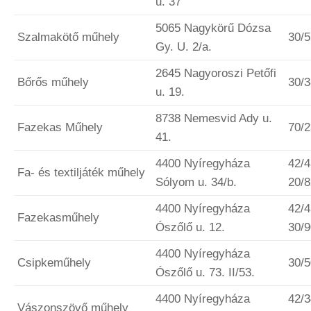
u. 37
5065 Nagykörű Dózsa
Szalmakötő műhely
30/
Gy. U. 2/a.
2645 Nagyoroszi Petőfi
Bőrős műhely
30/
u. 19.
8738 Nemesvid Ady u.
Fazekas Műhely
70/
41.
4400 Nyíregyháza
42/4
Fa- és textiljáték műhely
Sólyom u. 34/b.
20/
4400 Nyíregyháza
42/4
Fazekasműhely
Ószőlő u. 12.
30/
4400 Nyíregyháza
Csipkeműhely
30/
Ószőlő u. 73. II/53.
4400 Nyíregyháza
42/3
Vászonszövő műhely