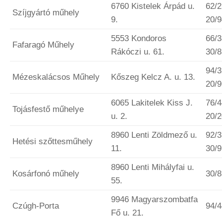
6760 Kistelek Árpád u.
62/2
Szíjgyártó műhely
9.
20/
5553 Kondoros
66/3
Fafaragó Műhely
Rákóczi u. 61.
30/
94/3
Mézeskalácsos Műhely
Kőszeg Kelcz A. u. 13.
20/
6065 Lakitelek Kiss J.
76/4
Tojásfestő műhelye
u. 2.
20/
8960 Lenti Zöldmező u.
92/3
Hetési szőttesműhely
11.
30/
8960 Lenti Mihályfai u.
Kosárfonó műhely
30/
55.
9946 Magyarszombatfa
Czúgh-Porta
94/
Fő u. 21.