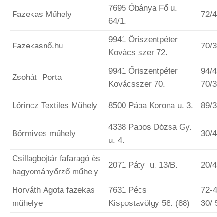
7695 Óbánya Fő u.
Fazekas Műhely
72/
64/1.
9941 Őriszentpéter
Fazekasnő.hu
70/
Kovács szer 72.
9941 Őriszentpéter
94/4
Zsohát -Porta
Kovácsszer 70.
70/
Lőrincz Textiles Műhely
8500 Pápa Korona u. 3.
89/
4338 Papos Dózsa Gy.
Bőrmíves műhely
30/
u. 4.
Csillagbojtár fafaragó és
2071 Páty u. 13/B.
20/
hagyományőrző műhely
Horváth Ágota fazekas
7631 Pécs
72-
műhelye
Kispostavölgy 58. (88)
30/ 