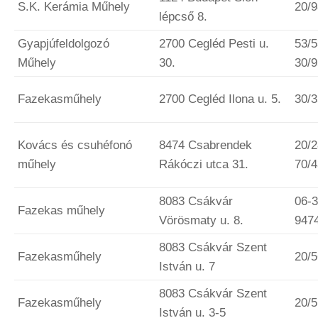
S.K. Kerámia Műhely
20/
lépcső 8.
Gyapjúfeldolgozó
2700 Cegléd Pesti u.
53/5
Műhely
30.
30/
Fazekasműhely
2700 Cegléd Ilona u. 5.
30/
Kovács és csuhéfonó
8474 Csabrendek
20/
műhely
Rákóczi utca 31.
70/
8083 Csákvár
06-3
Fazekas műhely
Vörösmaty u. 8.
947
8083 Csákvár Szent
Fazekasműhely
20/
István u. 7
8083 Csákvár Szent
Fazekasműhely
20/
István u. 3-5