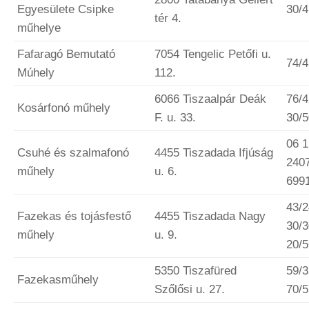
Egyesülete Csipke
30/
tér 4.
műhelye
Fafaragó Bemutató
7054 Tengelic Petőfi u.
74/
Múhely
112.
6066 Tiszaalpár Deák
76/4
Kosárfonó műhely
F. u. 33.
30/
06 1
Csuhé és szalmafonó
4455 Tiszadada Ifjúság
2407
műhely
u. 6.
699
43/2
Fazekas és tojásfestő
4455 Tiszadada Nagy
30/3
műhely
u. 9.
20/
5350 Tiszafüred
59/3
Fazekasműhely
Szőlősi u. 27.
70/