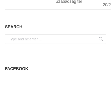
Szabadság tér
20/
SEARCH
Search:
FACEBOOK