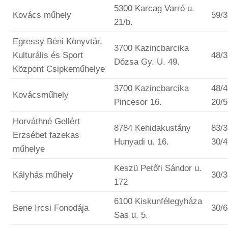
5300 Karcag Varró u.
Kovács műhely
59/
21/b.
Egressy Béni Könyvtár,
3700 Kazincbarcika
Kulturális és Sport
48/
Dózsa Gy. U. 49.
Központ Csipkeműhelye
3700 Kazincbarcika
48/4
Kovácsműhely
Pincesor 16.
20/
Horváthné Gellért
8784 Kehidakustány
83/3
Erzsébet fazekas
Hunyadi u. 16.
30/
műhelye
Keszü Petőfi Sándor u.
Kályhás műhely
30/
172
6100 Kiskunfélegyháza
Bene Ircsi Fonodája
30/
Sas u. 5.