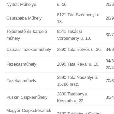
Nyitott Műhelye
u. 56.
20/
8121 Tác Széchenyi u.
Csutababa Műhely
20/
18.
Tojásfestő és karcoló
8541 Takácsi
30/
műhely
Vörösmarty u. 13.
Csiszár fazekasműhely
2890 Tata Eötvös u. 36.
34/
34/3
Fazekasműhely
2890 Tata Révai u. 10.
20/
2890 Tata Naszályi u.
Fazekasműhely
70/
15786 hrsz.
2800 Tatabánya
Puskin Csipkeműhely
30/
Kossuth u. 22.
Magyar Csipkekészítők
2800 Tatabánya Gellért