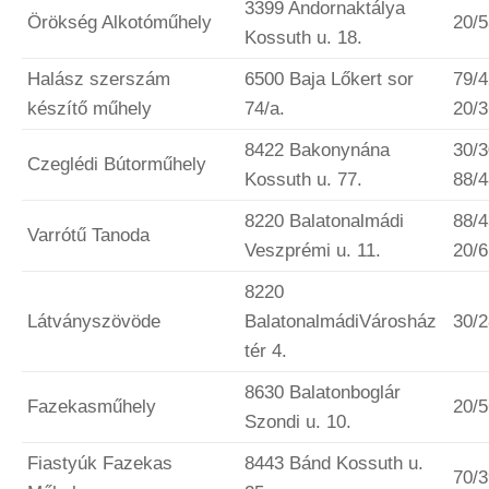
3399 Andornaktálya
Örökség Alkotóműhely
20/
Kossuth u. 18.
Halász szerszám
6500 Baja Lőkert sor
79/4
készítő műhely
74/a.
20/
8422 Bakonynána
30/
Czeglédi Bútorműhely
Kossuth u. 77.
88/
8220 Balatonalmádi
88/4
Varrótű Tanoda
Veszprémi u. 11.
20/
8220
Látványszövöde
BalatonalmádiVárosház
30/
tér 4.
8630 Balatonboglár
Fazekasműhely
20/
Szondi u. 10.
Fiastyúk Fazekas
8443 Bánd Kossuth u.
70/