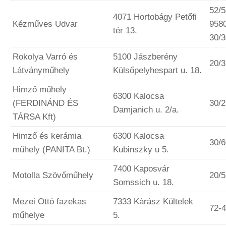
52/5
4071 Hortobágy Petőfi
Kézműves Udvar
958
tér 13.
30/
Rokolya Varró és
5100 Jászberény
20/
Látványműhely
Külsőpelyhespart u. 18.
Himző műhely
6300 Kalocsa
(FERDINÁND ÉS
30/
Damjanich u. 2/a.
TÁRSA Kft)
Himző és kerámia
6300 Kalocsa
30/
műhely (PANITA Bt.)
Kubinszky u 5.
7400 Kaposvár
Motolla Szövőműhely
20/
Somssich u. 18.
Mezei Ottó fazekas
7333 Kárász Kültelek
72-
műhelye
5.