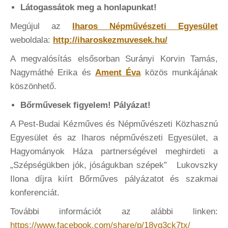
Látogassátok meg a honlapunkat!
Megújul az
Iharos Népművészeti Egyesület
weboldala:
http://iharoskezmuvesek.hu/
A megvalósítás elsősorban Surányi Korvin Tamás,
Nagymáthé Erika és
Ament Éva
közös munkájának
köszönhető.
Bőrművesek figyelem! Pályázat!
A Pest-Budai Kézműves és Népművészeti Közhasznú
Egyesület és az Iharos népművészeti Egyesület, a
Hagyományok Háza partnerségével meghirdeti a
„Szépségükben jók, jóságukban szépek” Lukovszky
Ilona díjra kiírt Bőrműves pályázatot és szakmai
konferenciát.
További információt az alábbi linken:
https://www.facebook.com/share/p/18yq3ck7tx/