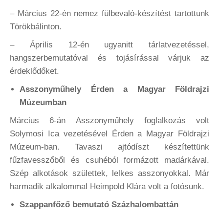
– Március 22-én nemez fülbevaló-készítést tartottunk
Törökbálinton.
– Április 12-én ugyanitt tárlatvezetéssel,
hangszerbemutatóval és tojásírással várjuk az
érdeklődőket.
Asszonyműhely Érden a Magyar Földrajzi
Múzeumban
Március 6-án Asszonyműhely foglalkozás volt
Solymosi Ica vezetésével Érden a Magyar Földrajzi
Múzeum-ban. Tavaszi ajtódíszt készítettünk
fűzfavesszőből és csuhéból formázott madárkával.
Szép alkotások születtek, lelkes asszonyokkal. Már
harmadik alkalommal Heimpold Klára volt a fotósunk.
Szappanfőző bemutató Százhalombattán