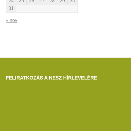
24
25
26
27
28
29
30
31
« nov
FELIRATKOZÁS A NESZ HÍRLEVELÉRE