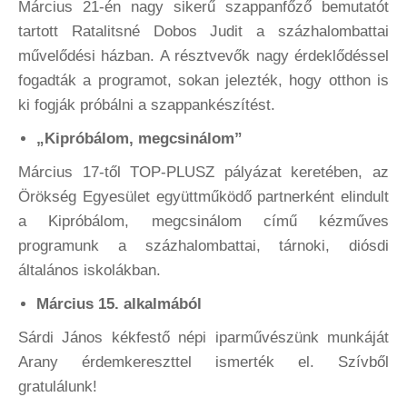
Március 21-én nagy sikerű szappanfőző bemutatót
tartott Ratalitsné Dobos Judit a százhalombattai
művelődési házban. A résztvevők nagy érdeklődéssel
fogadták a programot, sokan jelezték, hogy otthon is
ki fogják próbálni a szappankészítést.
„Kipróbálom, megcsinálom”
Március 17-től TOP-PLUSZ pályázat keretében, az
Örökség Egyesület együttműködő partnerként elindult
a Kipróbálom, megcsinálom című kézműves
programunk a százhalombattai, tárnoki, diósdi
általános iskolákban.
Március 15. alkalmából
Sárdi János kékfestő népi iparművészünk munkáját
Arany érdemkereszttel ismerték el. Szívből
gratulálunk!